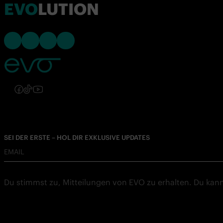
EVO
LUTION
Follow us on Instagram
Follow us on Facebook
Follow us on TikTok
Follow us on YouTube
Folgen Sie uns auf Instagram
Folgen Sie uns auf Facebook
Folgen Sie uns auf TikTok
Folgen Sie uns auf YouTube
SEI DER ERSTE – HOL DIR EXKLUSIVE UPDATES
EMAIL
Du stimmst zu, Mitteilungen von EVO zu erhalten. Du kann