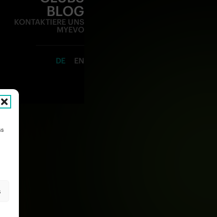
BLOG
KONTAKTIERE UNS
MYEVO
DE
EN
ss
s