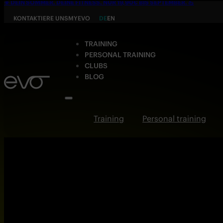
☀️ DEIN SOMMER. DEINE FITNESS. NUR 19,90€ BIS SEPTEMBER. 💪
KONTAKTIERE UNS
MYEVO
DE
EN
TRAINING
PERSONAL TRAINING
CLUBS
BLOG
Training
Personal training