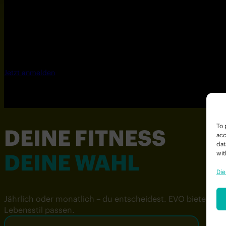
Jetzt anmelden
To 
DEINE FITNESS
acc
dat
DEINE WAHL
wit
Die
Jährlich oder monatlich – du entscheidest. EVO bietet Mit
Lebensstil passen.