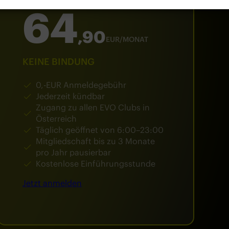
64
,90
EUR/MONAT
KEINE BINDUNG
0,-EUR Anmeldegebühr
Jederzeit kündbar
Zugang zu allen EVO Clubs in
Österreich
Täglich geöffnet von 6:00–23:00
Mitgliedschaft bis zu 3 Monate
pro Jahr pausierbar
Kostenlose Einführungsstunde
Jetzt anmelden