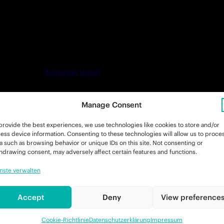
Kostenlos testen
Manage Consent
provide the best experiences, we use technologies like cookies to store and/or
ess device information. Consenting to these technologies will allow us to proce
a such as browsing behavior or unique IDs on this site. Not consenting or
hdrawing consent, may adversely affect certain features and functions.
nste verwalten
gliedschaften, die zu deinem
Accept
Deny
View preference
Cookie-Richtlinie
Datenschutzerklärung
Impressum