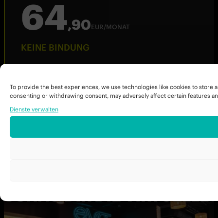
64
,90
EUR/MONAT
KEINE BINDUNG
0,-EUR Anmeldegebühr
Jederzeit kündbar
To provide the best experiences, we use technologies like cookies to store a
Zugang zu allen EVO Clubs in Österreich
consenting or withdrawing consent, may adversely affect certain features an
Täglich geöffnet von 6:00–23:00
Dienste verwalten
Mitgliedschaft bis zu 3 Monate pro Jahr pausierba
Kostenlose Einführungsstunde
Jetzt anmelden
NEUGIERIG?
SCHAU DIR DIE VIRTUELLE