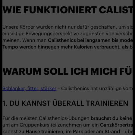
WIE FUNKTIONIERT CALIS
Unsere Körper wurden nicht nur dafür geschaffen, um si
einseitige Bewegungsperspektive zugunsten von verschi
meinen. Wenn man
Calisthenics bei langsamen bis mode
Tempo werden hingegen mehr Kalorien verbraucht, als b
WARUM SOLL ICH MICH FÜ
Schlanker, fitter, stärker
– Calisthenics hat unzählige Vorte
1. DU KANNST ÜBERALL TRAINIEREN
Für die meisten Calisthenics-Übungen
brauchst du keine 
um am Gruppenkurs teilzunehmen um ein
Ganzkörpertrai
kannst
zu Hause trainieren, im Park oder am Strand
– über