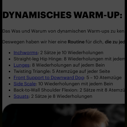
DYNAMISCHES WARM-UP: 
Das Was und Warum von dynamischen Warm-ups zu kennen, 
Deswegen haben wir hier eine
Routine
für dich,
die zu je
Inchworms
: 2 Sätze je 10 Wiederholungen
Straight-leg Hip Hinge: 8 Wiederholungen mit jedem
Lunges
: 8 Wiederholungen auf jedem Bein
Twisting Triangle: 5 Atemzüge auf jeder Seite
Front Support to Downward Dog
: 5 – 10 Atemzüge
Side Scale
: 10 Wiederholungen mit jedem Bein
Back-to-Wall Shoulder Flexion: 2 Sätze mit 8 Atemzü
Squats
: 2 Sätze je 8 Wiederholungen