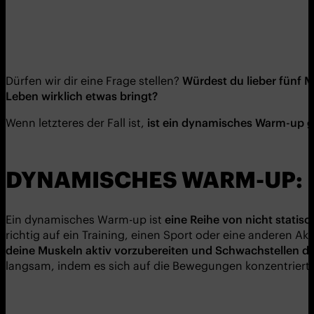
Dürfen wir dir eine Frage stellen?
W
ü
rdest du lieber fü
nf M
Leben wirklich etwas bringt?
Wenn letzteres der Fall ist,
ist ein
dynami
sches Warm-up
g
DYNAMISCHES WARM-UP: 
Ein
dynamisches Warm-up
ist
eine Reihe von nicht statis
richtig auf ein Training, einen Sport oder eine anderen Akt
deine Muskeln aktiv vorzubereiten und Schwachstellen
de
langsam, indem es sich auf die Bewegungen konzentriert 