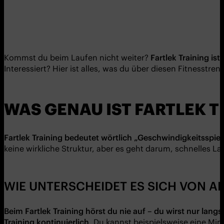
Kommst du beim Laufen nicht weiter?
Fartlek
Training ist
Interessiert? Hier ist alles, was du über diesen Fitnesstren
WAS GENAU IST FARTLEK T
Fartlek
Training bedeutet w
ö
rtlich „
Geschwindigkeitsspie
keine wirkliche Struktur, aber es geht darum, schnelles 
WIE UNTERSCHEIDET ES SICH VON 
Beim
Fartlek
Training h
ör
st
du nie auf –
du
wirst nur lang
Training
kontinuierlich
. Du kannst beispielsweise eine Mi