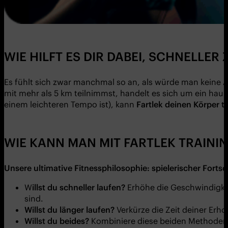
WIE HILFT ES DIR DABEI, SCHNELLER
Es fühlt sich zwar manchmal so an, als würde man keine
mit mehr als 5 km teilnimmst, handelt es sich um ein hau
einem leichteren Tempo ist), kann
Fartlek
deinen K
ö
rper t
WIE KANN MAN MIT FARTLEK TRAINI
Unsere ultimative Fitnessphilosophie
:
spielerischer
Fortsc
W
illst du schneller laufen
?
Erhöhe die Geschwindigke
sind.
Willst du länger laufen
?
Verkürze die Zeit deiner Erho
Willst du beides
?
Kombiniere diese beiden Methoden