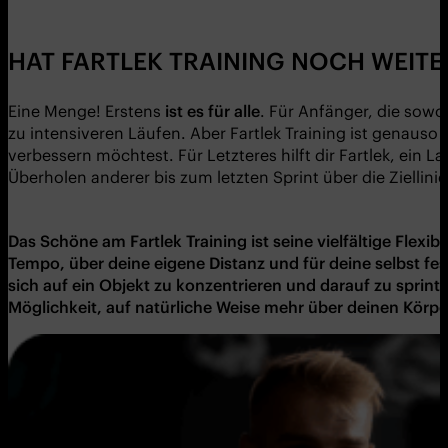
HAT FARTLEK TRAINING NOCH WEITE
Eine Menge! Erstens
ist es f
ü
r alle
. Für Anfänger, die sowo
zu intensiveren Läufen. Aber Fartlek Training ist genauso 
verbessern möchtest. Für Letzteres hilft dir Fartlek, ei
Überholen anderer bis zum letzten Sprint über die Ziellinie
Das Sch
ö
ne am
Fartlek
Training ist seine vielfä
ltige Flexibil
Tempo, über deine eigene Distanz und für
deine
selbst fe
sich auf ein Objekt zu konzentrieren und darauf zu sprint
M
ö
glichkeit, auf natü
rliche Weise mehr über
deinen K
ö
rpe