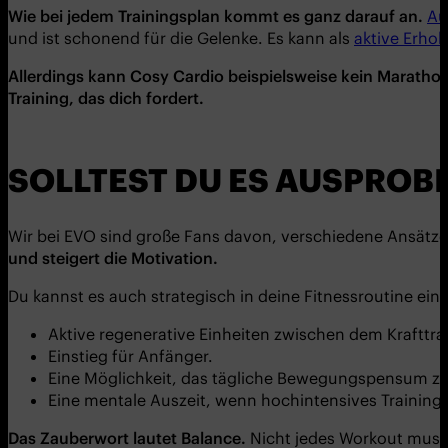
Wie bei jedem Trainingsplan kommt es ganz darauf an.
Au
und ist schonend für die Gelenke. Es kann als
aktive Erho
Allerdings kann
Cosy Cardio
beispielsweise kein Marathont
Training, das dich fordert.
SOLLTEST DU ES AUSPROB
Wir bei EVO sind große Fans davon, verschiedene Ansätze
und steigert die Motivation.
Du kannst es auch strategisch in deine Fitnessroutine einb
Aktive regenerative Einheiten zwischen dem Krafttra
Einstieg für Anfänger.
Eine Möglichkeit, das tägliche Bewegungspensum zu
Eine mentale Auszeit, wenn hochintensives Training 
Das Zauberwort lautet Balance.
Nicht jedes Workout muss 