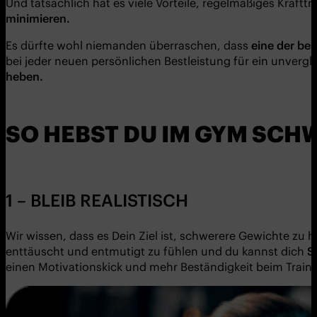
Und tatsächlich hat es viele Vorteile, regelmäßiges Kraftt
minimieren.
Es dürfte wohl niemanden überraschen, dass
eine der be
bei jeder neuen persönlichen Bestleistung für ein unvergle
heben.
SO HEBST DU IM GYM SCH
1 – BLEIB REALISTISCH
Wir wissen, dass es Dein Ziel ist, schwerere Gewichte zu
enttäuscht und entmutigt zu fühlen und du kannst dich
S
einen Motivationskick und mehr Beständigkeit beim Trainin