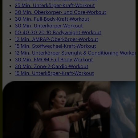
25 Min. Unterkörper-Kraft-Workout
30 Min. Oberkörper- und Core-Workout
30 Min. Full-Body-Kraft-Workout
30 Min. Unterkörper-Workout
50-40-30-20-10 Bodyweight-Workout
12 Min. AMRAP-Oberkörper-Workout
15 Min. Stoffwechsel-Kraft-Workout
12 Min. Unterkörper Strenght & Conditioning Workou
30 Min. EMOM Full-Body Workout
30 Min. Zone-2-Cardio-Workout
15 Min. Unterkörper-Kraft-Workout