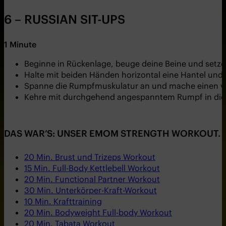
6 – RUSSIAN SIT-UPS
1
M
inute
Beginne in Rückenlage, beuge deine Beine und setze
Halte mit beiden Händen horizontal eine Hantel und 
Spanne die Rumpfmuskulatur an und mache einen vol
Kehre mit durchgehend angespanntem Rumpf in die
DAS WAR’S: UNSER EMOM STRENGTH WORKOUT. W
20 Min. Brust und Trizeps Workout
15 Min. Full-Body Kettlebell Workout
20 Min. Functional Partner Workout
30 Min. Unterkörper-Kraft-Workout
10 Min. Krafttraining
20 Min. Bodyweight Full-body Workout
20 Min. Tabata Workout