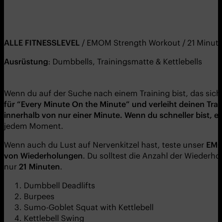
ALLE FITNESSLEVEL
/ EMOM Strength Workout / 21 Minut
Ausrüstung
: Dumbbells, Trainingsmatte & Kettlebells
Wenn du auf der Suche nach einem Training bist, das sich
für “Every Minute On the Minute” und verleiht deinen Trai
innerhalb von nur einer Minute. Wenn du schneller bist, e
jedem Moment.
Wenn auch du Lust auf Nervenkitzel hast, teste unser
EMO
von Wiederholungen
. Du solltest die Anzahl der Wiederh
nur
21 Minuten
.
Dumbbell Deadlifts
Burpees
Sumo-Goblet Squat with Kettlebell
Kettlebell Swing