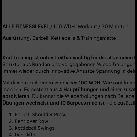
ALLE FITNESSLEVEL
/ 100 WDH. Workout / 30 Minuten
Ausrüstung
: Barbell, Kettlebells & Trainingsmatte
Krafttraining ist unbestreitbar wichtig für die allgemein
Struktur aus Runden und vorgegebenen Wiederholungen
immer wieder durch innovative Ansätze Spannung in dein 
Mit diesem Ziel haben wir dieses
100
WDH.
Workout
kreie
machen.
Es besteht aus 4 Hauptübungen und einer zusät
absolvieren
. Du kannst die Wiederholungen nach Belieben
Übungen wechsel
st und 10 Burpees
machst
– die zusätzl
Barbell Shoulder Press
Bent over Row
Kettlebell Swings
Deadlifts