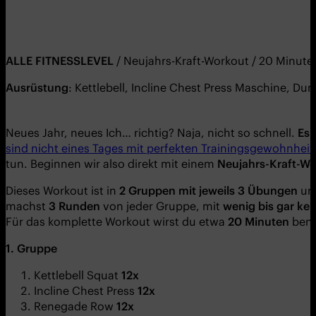
ALLE FITNESSLEVEL
/ Neujahrs-Kraft-Workout / 20 Minute
Ausrüstung
: Kettlebell, Incline Chest Press Maschine, D
Neues Jahr, neues Ich… richtig? Naja, nicht so schnell.
Es 
sind nicht eines Tages mit perfekten Trainingsgewohnheit
tun. Beginnen wir also direkt mit einem
Neujahrs-Kraft-Wor
Dieses Workout ist in
2 Gruppen mit jeweils 3 Übungen
unt
machst
3 Runden
von jeder Gruppe, mit
wenig bis gar k
Für das komplette Workout wirst du etwa
20 Minuten
benö
1. Gruppe
Kettlebell Squat
12x
Incline Chest Press
12x
Renegade Row
12x