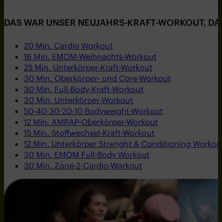
DAS WAR UNSER NEUJAHRS-KRAFT-WORKOUT, DAS
20 Min. Cardio Workout
16 Min. EMOM-Weihnachts-Workout
25 Min. Unterkörper-Kraft-Workout
30 Min. Oberkörper- und Core-Workout
30 Min. Full-Body-Kraft-Workout
30 Min. Unterkörper-Workout
50-40-30-20-10 Bodyweight-Workout
12 Min. AMRAP-Oberkörper-Workout
15 Min. Stoffwechsel-Kraft-Workout
12 Min. Unterkörper Strenght & Conditioning Workou
30 Min. EMOM Full-Body Workout
30 Min. Zone-2-Cardio-Workout