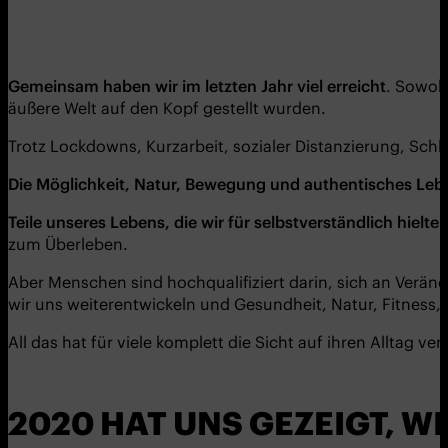
Gemeinsam haben wir im letzten Jahr viel erreicht
. Sowoh
äußere Welt auf den Kopf gestellt wurden.
Trotz Lockdowns, Kurzarbeit, sozialer Distanzierung, Sch
Die Möglichkeit, Natur, Bewegung und authentisches Leb
Teile unseres Lebens, die wir fü
r selbstverstä
ndlich hielte
zum Überleben.
Aber Menschen sind hochqualifiziert darin, sich an Verän
wir uns weiterentwickeln und Gesundheit, Natur, Fitness, 
All das hat für viele komplett die Sicht auf ihren Alltag ve
2020 HAT UNS GEZEIGT, WI