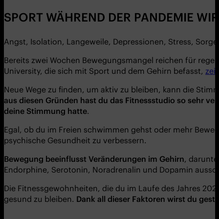
SPORT WÄHREND DER PANDEMIE WIRK
Angst, Isolation, Langeweile, Depressionen, Stress, Sorg
Bereits zwei Wochen Bewegungsmangel reichen für regelm
University, die sich mit Sport und dem Gehirn befasst,
zei
Neue Wege zu finden, um aktiv zu bleiben, kann die Stimm
aus diesen Gründen hast du das Fitnessstudio so sehr ver
deine Stimmung hatte
.
Egal, ob du im Freien schwimmen gehst oder mehr Bewegung
psychische Gesundheit zu verbessern.
Bewegung beeinflusst Verä
nderungen im Gehirn
, darunt
Endorphine, Serotonin, Noradrenalin und Dopamin aussc
Die Fitnessgewohnheiten, die du im Laufe des Jahres 202
gesund zu bleiben.
Dank all dieser Faktoren wirst du ges