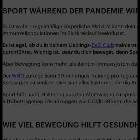
SPORT WÄHREND DER PANDEMIE WIRK
Es ist wahr – regelmäßige körperliche Aktivität kann dei
Immunzellpopulationen im Blutkreislauf beeinflusst.
Es ist egal, ob du in deinem Lieblings-
EVO Club
trainierst,
durchfü
hrst. Wichtig ist,
dass
du dich bewegst, denn Spor
Aber Bewegung kann mehr, als deinem Immunsystem dabei 
Der
WHO
zufolge kann 30-minütiges Training pro Tag auch
Krebsarten zu senken. Dies sind alles Faktoren, die die 
Sport hilft auch, Bakterien aus den Atemwegen zu spülen.
luftübertragenen Erkrankungen wie COVID-19 kann die sc
WIE VIEL BEWEGUNG HILFT GESUND