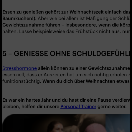
Essen zu genießen
gehört zur Weihnachtszeit einfach dazu
Baumkuchen!)
. Aber wie bei allem ist Mäßigung der Schlü
Gewichtszunahme fü
hren –
insbesondere, wenn die k
ö
rpe
halten. Lasse beispielsweise das Frühstück nicht aus, nur 
5 – GENIESSE OHNE SCHULDGEFÜHLE
Stresshormone
allein k
ö
nnen zu einer Gewichtszunahme 
essenziell, dass er Auszeiten hat um sich richtig erholen 
funktionstüchtig.
Wenn du
dich ü
ber Weihnachten etwas 
Es war ein hartes Jahr und du
hast
dir eine Pause verdien
bleiben, helfen dir unsere
Personal Trainer
gerne weiter.