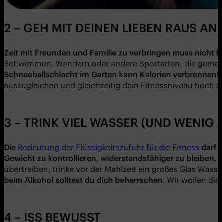
2 – GEH MIT DEINEN LIEBEN RAUS AN 
Zeit mit Freunden und Familie zu verbringen muss nicht b
Schwimmen, Wandern oder andere Sportarten, die gemeins
Schneeballschlacht im Garten kann Kalorien verbrennen!
auszugleichen und gleichzeitig dein Fitnessniveau hoch z
3 – TRINK VIEL WASSER (UND WENIG
Die
Bedeutung der Flüssigkeitszufuhr für die Fitness
darf 
Gewicht zu kontrollieren, widerstandsfä
higer zu bleiben,
übertreiben, trinke vor der Mahlzeit ein großes Glas Wasse
beim Alkohol solltest du dich beherrschen
. Wir wollen di
4 – ISS BEWUSST