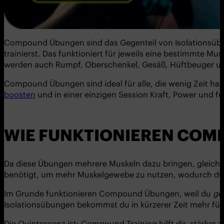
Compound Übungen sind das Gegenteil von Isolationsübung
trainierst. Das funktioniert für jeweils eine bestimmte M
werden auch Rumpf, Oberschenkel, Gesäß, Hüftbeuger 
Compound Übungen sind ideal für alle, die wenig Zeit hab
boosten
und in einer einzigen Session Kraft, Power und fun
WIE FUNKTIONIEREN CO
Da diese Übungen mehrere Muskeln dazu bringen, gleichzeit
benötigt, um mehr Muskelgewebe zu nutzen, wodurch du me
Im Grunde funktionieren Compound Übungen, weil du
ge
Isolationsübungen bekommst du in kürzerer Zeit mehr für
Die Quintessenz ist: Compound Training hilft dir, stärker