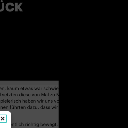
RÜCK
en, kaum etwas war schwierig für uns. In unterschiedlichen
setzten diese von Mal zu Mal auf eine komplexere Art und
ielerisch haben wir uns von A nach B bewegt. Je
nen führten dazu, dass wir einfach Bewegungen spielerisc
eigentlich richtig bewegt. Einfache Bewegungen fallen un
Alltag geworden. Unsere Gesundheit leidet darunter. Bei 