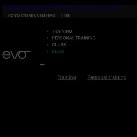
☀️ DEIN SOMMER. DEINE FITNESS. NUR 19,90€ BIS SEPTEMBER. 💪
KONTAKTIERE UNS
MYEVO
DE
EN
TRAINING
PERSONAL TRAINING
CLUBS
BLOG
Training
Personal training