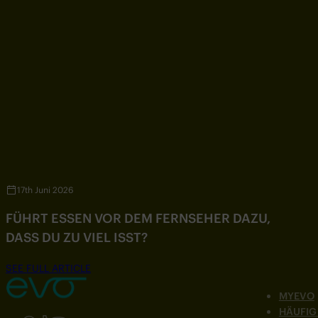
17th Juni 2026
FÜHRT ESSEN VOR DEM FERNSEHER DAZU,
DASS DU ZU VIEL ISST?
SEE FULL ARTICLE
MYEVO
HÄUFIG
Folgen Sie uns auf Instagram
Folgen Sie uns auf Facebook
Folgen Sie uns auf TikTok
Folgen Sie uns auf YouTube
FRAGEN