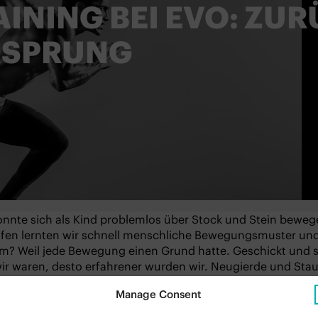
AINING BEI EVO: ZU
RSPRUNG
onnte sich als Kind problemlos über Stock und Stein beweg
fen lernten wir schnell menschliche Bewegungsmuster und 
? Weil jede Bewegung einen Grund hatte. Geschickt und sp
r waren, desto erfahrener wurden wir. Neugierde und Stau
en.
Manage Consent
n wir erwachsen und haben dabei vergessen, wie man sich 
um einiges schwerer und sind zu einer Herausforderung im 
provide the best experiences, we use technologies like cookies to store and/or