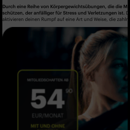
Durch eine Reihe von K
ö
rpergewichtsü
bungen, die die Mu
schü
tzen, der anfä
lliger fü
r Stress und Verletzungen ist.
D
aktivieren deinen Rumpf auf eine Art und Weise, die zahlrei