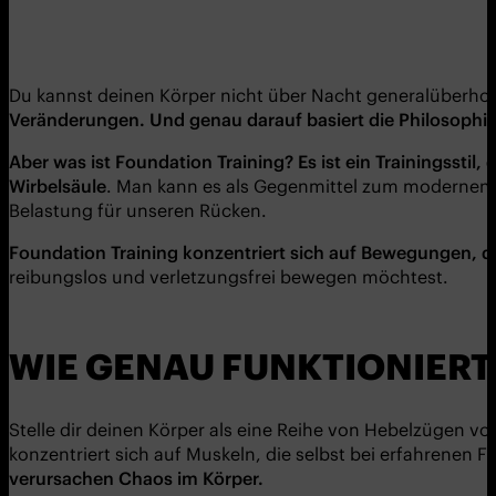
Du kannst deinen Körper nicht über Nacht generalüberhol
Ver
ä
nderungen. Und genau darauf basiert die
Philosophi
Aber was ist
Fo
undation
T
raining
? Es ist ein Trainingsstil
Wirbelsäule
. Man kann es als Gegenmittel zum modernen L
Belastung für unseren Rücken.
Fo
undation
T
raining
konzentriert sich auf Bewegungen, d
reibungslos und verletzungsfrei bewegen möchtest.
WIE GENAU FUNKTIONIERT
Stelle dir deinen Körper als eine Reihe von Hebelzügen 
konzentriert sich auf Muskeln, die selbst bei erfahrenen 
verursachen Chaos im K
örper.