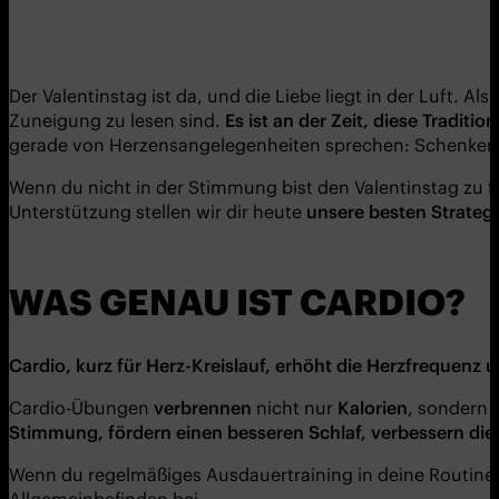
Der Valentinstag ist da, und die Liebe liegt in der Luft. A
Zuneigung zu lesen sind.
Es ist an der Zeit, diese Tradi
gerade von Herzensangelegenheiten sprechen: Schenken w
Wenn du nicht in der Stimmung bist den Valentinstag zu f
Unterstützung stellen wir dir heute
unsere besten Strateg
WAS GENAU IST CARDIO?
Cardio, kurz für Herz-Kreislauf, erhöht die Herzfrequenz 
Cardio-Übungen
verbrennen
nicht nur
Kalorien
, sondern 
Stimmung, fördern einen besseren Schlaf, verbessern die
Wenn du regelmäßiges Ausdauertraining in deine Routine 
Allgemeinbefinden bei.