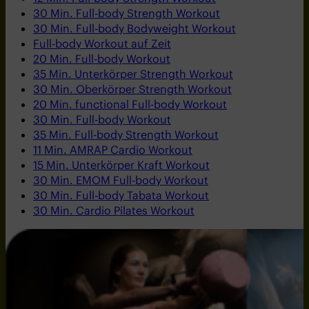
30 Min. Full-body Strength Workout
30 Min. Full-body Bodyweight Workout
Full-body Workout auf Zeit
20 Min. Full-body Workout
35 Min. Unterkörper Strength Workout
30 Min. Oberkörper Strength Workout
20 Min. functional Full-body Workout
30 Min. Full-body Workout
35 Min. Full-body Strength Workout
11 Min. AMRAP Cardio Workout
15 Min. Unterkörper Kraft Workout
30 Min. EMOM Full-body Workout
30 Min. Full-body Tabata Workout
30 Min. Cardio Pilates Workout