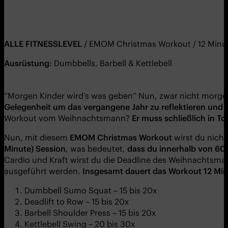
ALLE FITNESSLEVEL
/ EMOM Christmas Workout / 12 Minu
Ausrüstung
: Dumbbells, Barbell & Kettlebell
“Morgen Kinder wird’s was geben” Nun, zwar nicht morge
Gelegenheit um das vergangene Jahr zu reflektieren und
Workout vom Weihnachtsmann?
Er muss schließlich in T
Nun, mit diesem
EMOM Christmas
W
orkout
wirst du nicht
Minute) Session
, was bedeutet,
dass du innerhalb von 60
Cardio und Kraft wirst du die Deadline des Weihnachtsma
ausgeführt werden.
Insgesamt dauert das Workout
12
Min
Dumbbell Sumo Squat – 15 bis 20x
Deadlift to Row – 15 bis 20x
Barbell Shoulder Press – 15 bis 20x
Kettlebell Swing – 20 bis 30x