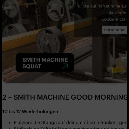
Klicke auf "Ich stimme zu"
aktivieren
Cookie-Richtli
Ich stimme z
2 – SMITH MACHINE GOOD MORNING
10
bis 12 Wiederholungen
Platziere die Stange auf deinem oberen Rücken, gena
Stelle deine Füße hüftbreit auseinander und beuge le