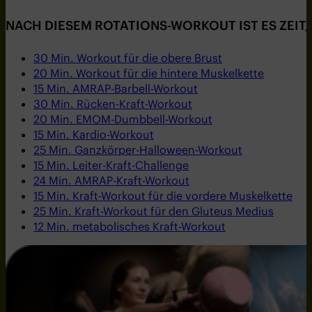
NACH DIESEM ROTATIONS-WORKOUT IST ES ZEIT
30 Min. Workout für die obere Brust
20 Min. Workout für die hintere Muskelkette
15 Min. AMRAP-Barbell-Workout
30 Min. Rücken-Kraft-Workout
20 Min. EMOM-Dumbbell-Workout
15 Min. Kardio-Workout
25 Min. Ganzkörper-Halloween-Workout
15 Min. Leiter-Kraft-Challenge
24 Min. AMRAP-Kraft-Workout
15 Min. Kraft-Workout für die vordere Muskelkette
25 Min. Kraft-Workout für den Gluteus Medius
12 Min. metabolisches Kraft-Workout