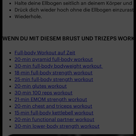
Halte deine Ellbogen seitlich an deinem Körper und la
Drück dich wieder hoch ohne die Ellbogen einzurast
Wiederhole.
WENN DU MIT DIESEM BRUST UND TRIZEPS WORK
Full-body Workout auf Zeit
20-min pyramid full-body workout
30-min
f
ull-body bodyweight workout
18-min full-body strength workout
25-min full-body strength workout
20-min glutes workout
30-min 100 reps workout
21-min EMOM strength workout
20-min chest and triceps workout
15-min full-body kettlebell workout
20-min functional partner workout
30-min lower-body strength workout