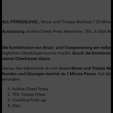
ALL FITNESSLEVEL
/ Brust und Trizeps Workout / 35 Minu
Ausrüstung
: Incline Chest Press Maschine, TRX, & Dips Ba
Die Kombination von Brust- und Trizepstraining am selben 
täglichen Oberkörperroutine macht.
Durch die Kombinatio
deiner Oberkörper
-Gains.
Genau das bekommst du mit diesem
Brust
und
Trizeps
Wor
Runden und Übungen
machst du 1 Minute Pause.
Auf die
erfordern.
Incline Chest Press
TRX Triceps Press
Crawling Push-up
Dips