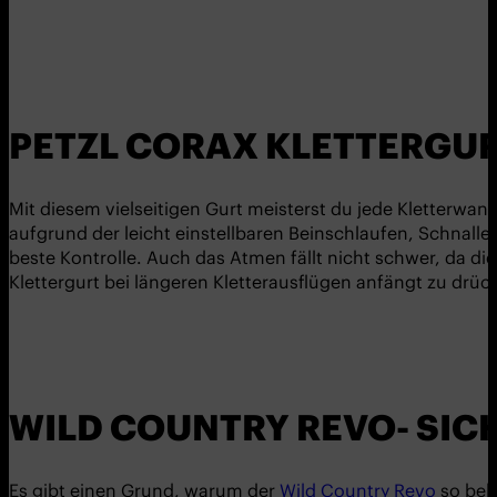
PETZL CORAX KLETTERGU
Mit diesem vielseitigen Gurt meisterst du jede Kletterwa
aufgrund der leicht einstellbaren Beinschlaufen, Schnalle
beste Kontrolle. Auch das Atmen fällt nicht schwer, da d
Klettergurt bei längeren Kletterausflügen anfängt zu drüc
WILD COUNTRY REVO- SI
Es gibt einen Grund, warum der
Wild Country Revo
so beli