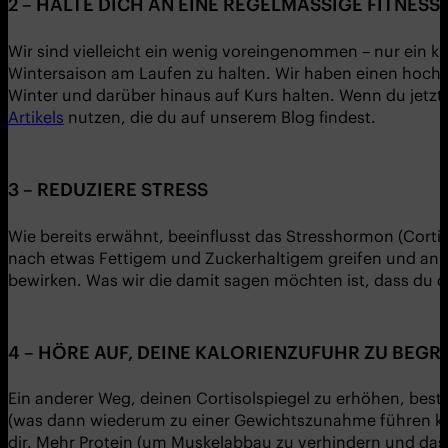
2 – HALTE DICH AN EINE REGELMÄSSIGE FITNESSR
Wir sind vielleicht ein wenig voreingenommen – nur ein kl
Wintersaison am Laufen zu halten. Wir haben einen hoch
Winter und darüber hinaus auf Kurs halten. Wenn du jetzt 
Artikels
nutzen, die du auf unserem Blog findest.
3 – REDUZIERE STRESS
Wie bereits erwähnt, beeinflusst das Stresshormon (Cort
nach etwas Fettigem und Zuckerhaltigem greifen und an 
bewirken. Was wir die damit sagen möchten ist, dass du 
4 – HÖRE AUF, DEINE KALORIENZUFUHR ZU BEGR
Ein anderer Weg, deinen Cortisolspiegel zu erhöhen, beste
(was dann wiederum zu einer Gewichtszunahme führen kann
dir. Mehr Protein (um Muskelabbau zu verhindern und das G