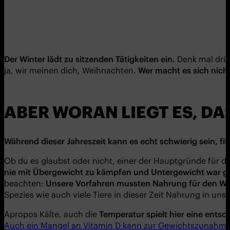
Der Winter lädt zu sitzenden Tätigkeiten ein.
Denk mal drüb
ja, wir meinen dich, Weihnachten.
Wer macht es sich nich
ABER WORAN LIEGT ES, D
Während dieser Jahreszeit kann es echt schwierig sein, fit
Ob du es glaubst oder nicht, einer der Hauptgründe für d
nie mit Übergewicht zu k
ä
mpfen und Untergewicht war g
beachten:
Unsere Vorfahren mussten Nahrung fü
r den Wi
Spezies wie auch viele Tiere in dieser Zeit Nahrung in u
Apropos Kälte, auch die
Temperatur spielt hier eine entsc
Auch ein Mangel an Vitamin D kann zur Gewichtszunahme