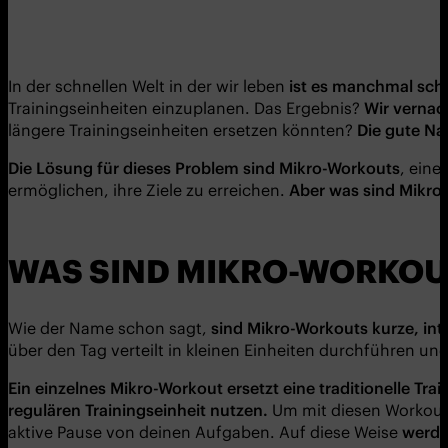
In der schnellen Welt in der wir leben
ist es manchmal schwi
Trainingseinheiten einzuplanen. Das Ergebnis?
Wir vernac
längere Trainingseinheiten ersetzen könnten?
Die gute Nac
Die L
ö
sung für dieses Problem sind
Mikro-W
orkouts
, eine
ermöglichen, ihre Ziele zu erreichen.
Aber was sind
Mikro
WAS SIND MIKRO-WORKO
Wie der Name schon sagt,
sind
Mikro-W
orkouts
kurze, int
über den Tag verteilt in kleinen Einheiten durchführen un
Ein einzelnes Mikro-Workout ersetzt eine traditionelle Tr
regulären Trainingseinheit nutzen.
Um mit diesen Workouts
aktive Pause von deinen Aufgaben. Auf diese Weise
werde