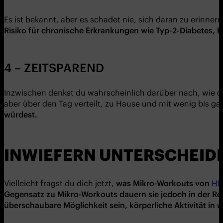
Es ist bekannt, aber es schadet nie, sich daran zu erinner
Risiko für chronische Erkrankungen wie Typ-2-Diabetes,
4 – ZEITSPAREND
Inzwischen denkst du wahrscheinlich darüber nach, wie du
aber über den Tag verteilt, zu Hause und mit wenig bis ga
würdest
.
INWIEFERN UNTERSCHEIDE
Vielleicht fragst du dich jetzt,
was
Mi
k
ro
-W
orkouts
von
HII
Gegensatz zu
Mi
k
ro
-W
orkouts
dauern sie jedoch in der R
überschaubare M
ö
glichkeit sein, k
ö
rperliche Aktivität in