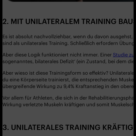
2. MIT UNILATERALEM TRAINING BAUS
Es ist absolut nachvollziehbar, wenn du davon ausgehst, 
sind als unilaterales Training. Schließlich erfordern Übun
Aber diese Logik funktioniert nicht immer. Einer
Studie zu
sogenanntes‚ bilaterales Defizit‘ (ein Zustand, bei dem di
Aber wieso ist diese Trainingsform so effektiv? Unilateral
du eine Körperseite trainierst, die entsprechenden Muskel
übergreifende Wirkung zu 9,4% Kraftanstieg in den oberen
Vor allem für Athleten, die sich in der Rehabilitierungsph
Wirkung verletzte Muskeln kräftigen und somit Muskelsch
3. UNILATERALES TRAINING KRÄFTI