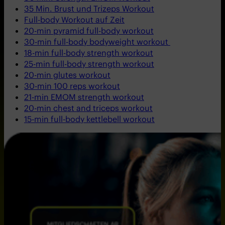
35 Min. Brust und Trizeps Workout
Full-body Workout auf Zeit
20-min pyramid full-body workout
30-min
f
ull-body bodyweight workout
18-min full-body strength workout
25-min full-body strength workout
20-min glutes workout
30-min 100 reps workout
21-min EMOM strength workout
20-min chest and triceps workout
15-min full-body kettlebell workout