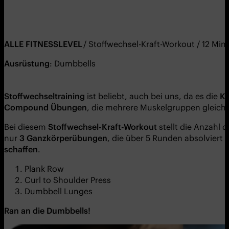
ALL
E
FITNESS
LEVEL
/ Stoffwechsel-Kraft-Workout / 12 Mi
Ausrüstung
: Dumbbells
Stoffwechseltraining
ist beliebt, auch bei uns, da es die
Ka
Compound Übungen
, die mehrere Muskelgruppen gleich
Bei diesem
Stoffwechsel-Kraft-Workout
stellt die Anzahl
nur
3 Ganzkörperübungen
, die über 5 Runden absolviert
schaffen
.
Plank Row
Curl to Shoulder Press
Dumbbell Lunges
Ran an die Dumbbells!