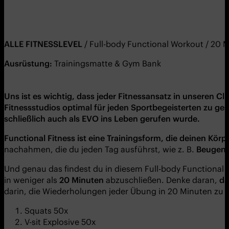
ALL
E
FITNESSLEVEL
/ Full-body Functional Workout / 20 
Ausrüstung:
Trainingsmatte & Gym Bank
Uns ist es wichtig, dass jeder Fitnessansatz in unseren C
Fitnessstudios optimal für jeden Sportbegeisterten zu ges
schließlich auch als EVO ins Leben gerufen wurde.
Functional Fitness ist eine Trainingsform, die deinen Kör
nachahmen, die du jeden Tag ausführst, wie z. B.
Beugen, 
Und genau das findest du in diesem Full-body Functional 
in weniger als
20 Minuten
abzuschließen. Denke daran,
da
darin, die Wiederholungen jeder Übung in 20 Minuten zu a
Squats 50x
V-sit Explosive 50x