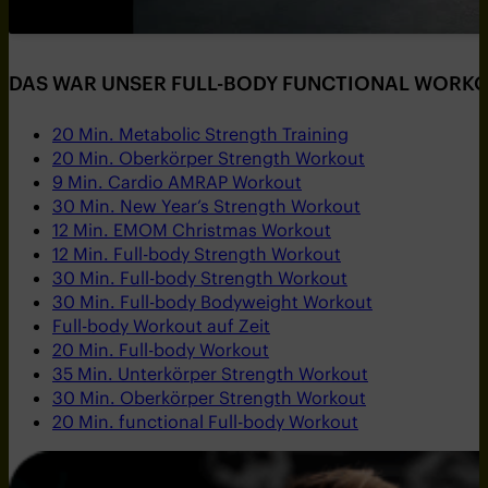
DAS WAR UNSER FULL-BODY FUNCTIONAL WORKOU
20 Min. Metabolic Strength Training
20 Min. Oberkörper Strength Workout
9 Min. Cardio AMRAP Workout
30 Min. New Year’s Strength Workout
12 Min. EMOM Christmas Workout
12 Min. Full-body Strength Workout
30 Min. Full-body Strength Workout
30 Min. Full-body Bodyweight Workout
Full-body Workout auf Zeit
20 Min. Full-body Workout
35 Min. Unterkörper Strength Workout
30 Min. Oberkörper Strength Workout
20 Min. functional Full-body Workout