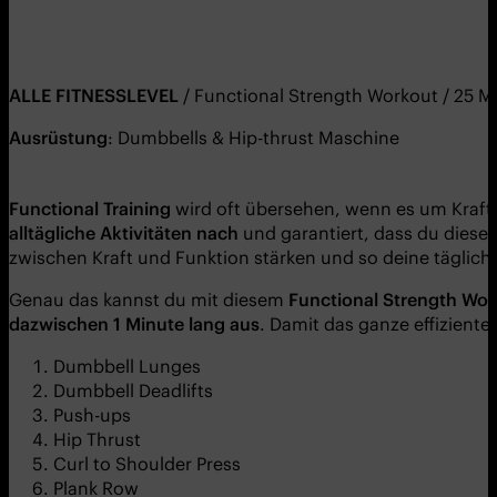
ALL
E
FITNESSLEVEL
/ Functional Strength Workout / 25 M
Ausrüstung
: Dumbbells & Hip-thrust Maschine
Functional Training
wird oft übersehen, wenn es um Kraftt
alltä
gliche Aktivitä
ten nach
und garantiert, dass du die
zwischen Kraft und Funktion stärken und so deine täglich
Genau das kannst du mit diesem
Fu
nctional
S
trength
W
or
dazwischen 1 Minute lang aus
. Damit das ganze effizient
Dumbbell Lunges
Dumbbell Deadlifts
Push-ups
Hip Thrust
Curl to Shoulder Press
Plank Row