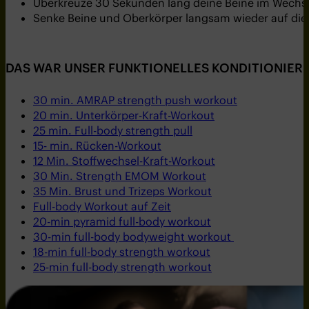
Überkreuze 30 Sekunden lang deine Beine im Wechse
Senke Beine und Oberkörper langsam wieder auf die 
DAS WAR UNSER FUNKTIONELLES KONDITIONIERU
30 min. AMRAP strength push workout
20 min. Unterkörper-Kraft-Workout
25 min. Full-body strength pull
15- min. Rücken-Workout
12 Min. Stoffwechsel-Kraft-Workout
30 Min. Strength EMOM Workout
35 Min. Brust und Trizeps Workout
Full-body Workout auf Zeit
20-min pyramid full-body workout
30-min
f
ull-body bodyweight workout
18-min full-body strength workout
25-min full-body strength workout