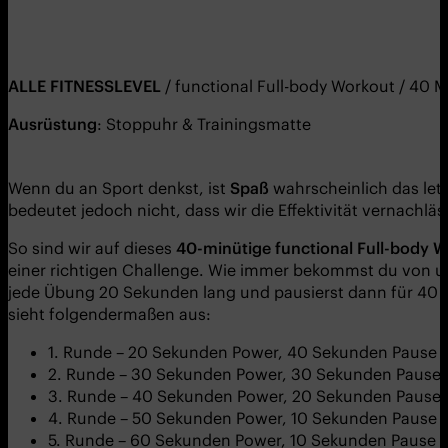
ALL
E
FITNESS
LEVEL
/ functional Full-body Workout / 40 
Ausrüstung
: Stoppuhr & Trainingsmatte
Wenn du an Sport denkst, ist
Spa
ß
wahrscheinlich das letz
bedeutet jedoch nicht, dass wir die Effektivität vernachlä
So sind wir auf dieses
40-minü
tige
functional
F
ull-body
W
einer richtigen Challenge. Wie immer bekommst du von un
jede Übung 20 Sekunden lang und pausierst dann für 40 
sieht folgendermaßen aus:
1. Runde – 20 Sekunden Power, 40 Sekunden Pause
2. Runde – 30 Sekunden Power, 30 Sekunden Pause
3. Runde – 40 Sekunden Power, 20 Sekunden Pause
4. Runde – 50 Sekunden Power, 10 Sekunden Pause
5. Runde – 60 Sekunden Power, 10 Sekunden Pause