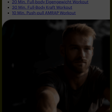
20 Min. Full-body Eigengewicht Workout
30 Min. Full-Body Kraft Workout
10 Min. Push-pull AMRAP Workout