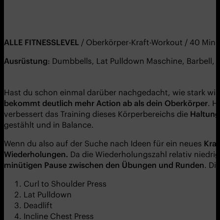
ALLE FITNESSLEVEL
/ Oberkörper-Kraft-Workout / 40 Min
Ausrüstung
: Dumbbells, Lat Pulldown Maschine, Barbell, 
Hast du schon einmal darüber nachgedacht, wie stark wi
bekommt deutlich mehr Action ab als dein Oberkörper
. H
verbessert das Training dieses Körperbereichs die
Haltung,
gestählt und in Balance.
Wenn du also auf der Suche nach Ideen für ein neues
Kraf
Wiederholungen.
Da die Wiederholungszahl relativ niedri
minütigen Pause zwischen den Übungen und Runden
. Di
Curl to Shoulder Press
Lat Pulldown
Deadlift
Incline Chest Press