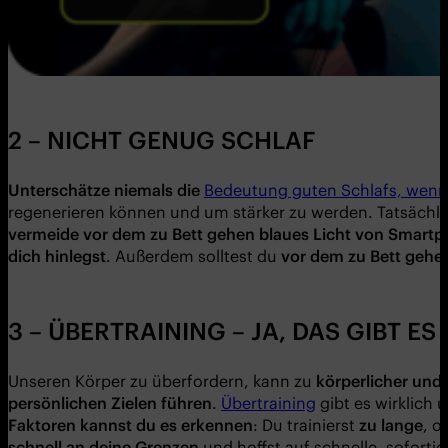
2 – NICHT GENUG SCHLAF
Unterschä
tze niemals die
Bedeutung guten Schlafs, wenn d
regenerieren können und um stärker zu werden. Tatsächli
vermeide vor dem zu Bett gehen blaues Licht von Smart
dich hinlegst
. Außerdem solltest du
vor dem zu Bett gehe
3 – ÜBERTRAINING – JA, DAS GIBT ES
Unseren Körper zu überfordern, kann zu
k
ö
rperlicher und 
pers
ö
nlichen Zielen fü
hren
.
Übertraining
gibt es wirklich 
Faktoren kannst du es erkennen
: Du trainierst
zu lange
, o
schnell an deine Grenzen
und hoffst auf schnelle, soforti