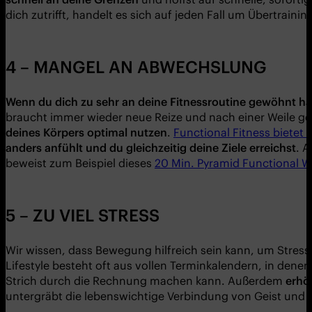
dich zutrifft, handelt es sich auf jeden Fall um Übertrainin
4 – MANGEL AN ABWECHSLUNG
Wenn du
dich zu sehr an deine
Fitnessroutine
gewöhnt has
braucht immer wieder neue Reize und nach einer Weile g
deines K
ö
rpers optimal nutzen
.
Functional Fitness bietet d
anders anfü
hlt und du gleichzeitig deine Ziele erreichst
. 
beweist zum Beispiel dieses
20 Min. Pyramid Functional 
5 – ZU VIEL STRESS
Wir wissen, dass Bewegung hilfreich sein kann, um Stres
Lifestyle besteht oft aus vollen Terminkalendern, in den
Strich durch die Rechnung machen kann. Außerdem
erh
ö
untergräbt die lebenswichtige Verbindung von Geist und 