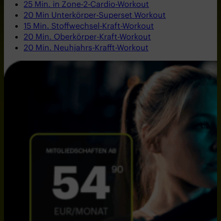
25 Min. in Zone-2-Cardio-Workout
20 Min Unterkörper-Superset Workout
15 Min. Stoffwechsel-Kraft-Workout
20 Min. Oberkörper-Kraft-Workout
20 Min. Neuhjahrs-Krafft-Workout