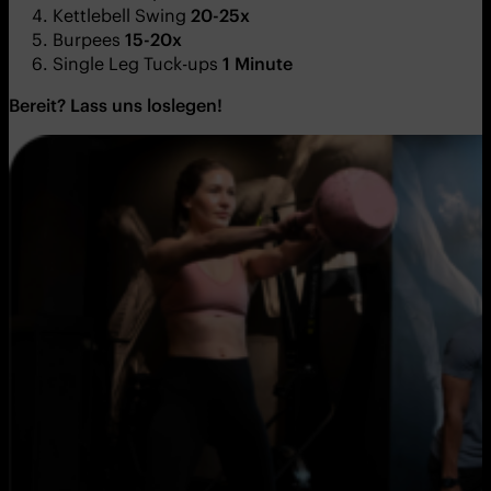
Kettlebell Swing
20-25x
Burpees
15-20x
Single Leg Tuck-ups
1 Minute
Bereit? Lass uns loslegen!