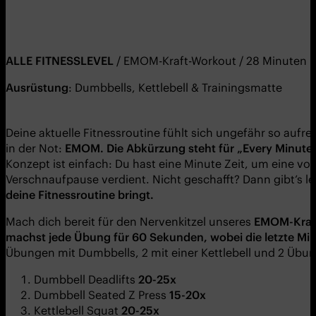
ALLE FITNESSLEVEL
/ EMOM-Kraft-Workout / 28 Minuten
Ausrüstung
: Dumbbells, Kettlebell & Trainingsmatte
Deine aktuelle Fitnessroutine fühlt sich ungefähr so aufr
in der Not:
EMOM. Die Abkürzung steht für „Every Minute
Konzept ist einfach: Du hast eine Minute Zeit, um eine v
Verschnaufpause verdient. Nicht geschafft? Dann gibt’s lei
deine Fitnessroutine bringt.
Mach dich bereit für den Nervenkitzel unseres
EMOM-Kraf
machst jede Übung für 60 Sekunden, wobei die letzte Minu
Übungen mit Dumbbells, 2 mit einer Kettlebell und 2 Ü
Dumbbell Deadlifts
20-25x
Dumbbell Seated Z Press
15-20x
Kettlebell Squat
20-25x