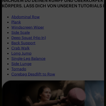
NACHDEM DU DEINEN RUMPF UND OBERKÖRPER MI
KÖRPERS. LASS DICH VON UNSEREN TUTORIALS I
Abdominal Row
Plank
Windscreen Wiper
Side Scale
Deep Squat (Hip In)
Back Support
Crab Walk
Long Jump
Single-Leg Balance
Side Lunge
Tornado
Corebag Desdlift to Row