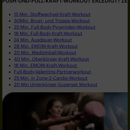
PUSH-UND-PULL-KRAFT-WORKOUT ERLEDIGT? ZEI
15 Min. Stoffwechsel-Kraft-Workout
30Min. Brust- und Trizeps-Workout
25 Min. Full-Body Pyramiden-Workout
18 Min. Full-Body Kraft-Workout
24 Min. Ausdauer-Workout
28 Min. EMOM-Kraft-Workout
20 Min. Medizinball-Workout
40 Min. Oberkörper-Kraft-Workout
18 Min. EMOM-Kraft-Workout
Full-Body-Valentins-Partnerworkout
25 Min. in Zone-2-Cardio-Workout
20 Min Unterkörper-Superset Workout