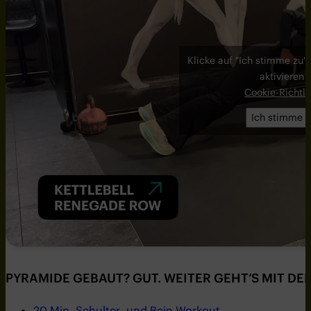
Klicke auf "Ich stimme zu"
aktivieren
Cookie-Richtli
Ich stimme z
PYRAMIDE GEBAUT? GUT. WEITER GEHT’S MIT D
20 Min. Schulter- und Bein-Workout