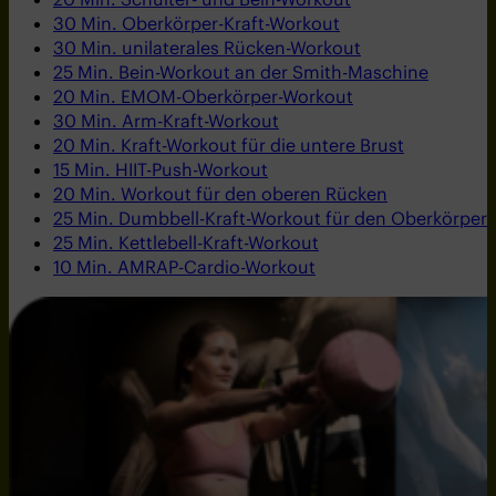
30 Min. Oberkörper-Kraft-Workout
30 Min. unilaterales Rücken-Workout
25 Min. Bein-Workout an der Smith-Maschine
20 Min. EMOM-Oberkörper-Workout
30 Min. Arm-Kraft-Workout
20 Min. Kraft-Workout für die untere Brust
15 Min. HIIT-Push-Workout
20 Min. Workout für den oberen Rücken
25 Min. Dumbbell-Kraft-Workout für den Oberkörper
25 Min. Kettlebell-Kraft-Workout
10 Min. AMRAP-Cardio-Workout