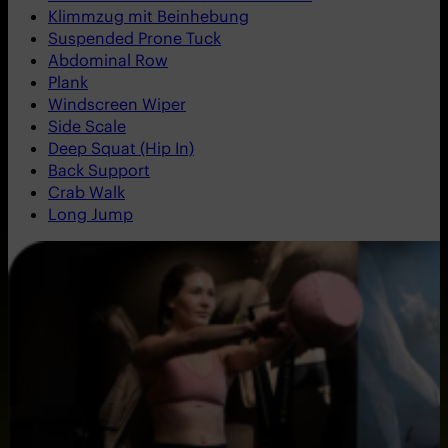
Klimmzug mit Beinhebung
Suspended Prone Tuck
Abdominal Row
Plank
Windscreen Wiper
Side Scale
Deep Squat (Hip In)
Back Support
Crab Walk
Long Jump