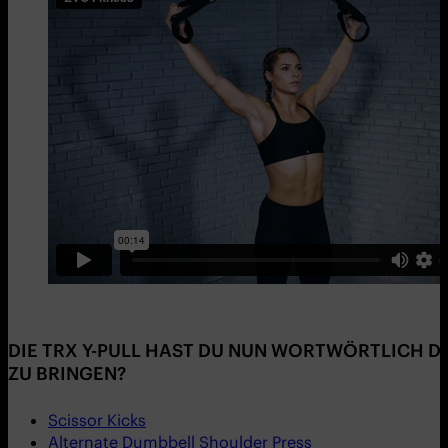
DIE TRX Y-PULL HAST DU NUN WORTWÖRTLICH DU
ZU BRINGEN?
Scissor Kicks
Alternate Dumbbell Shoulder Press