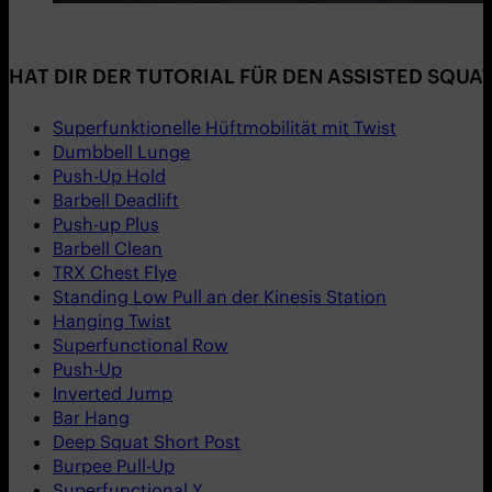
HAT DIR DER TUTORIAL FÜR DEN ASSISTED SQUA
Superfunktionelle Hüftmobilität mit Twist
Dumbbell Lunge
Push-Up Hold
Barbell Deadlift
Push-up Plus
Barbell Clean
TRX Chest Flye
Standing Low Pull an der Kinesis Station
Hanging Twist
Superfunctional Row
Push-Up
Inverted Jump
Bar Hang
Deep Squat Short Post
Burpee Pull-Up
Superfunctional Y