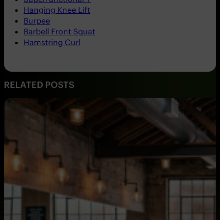
Hanging Knee Lift
Burpee
Barbell Front Squat
Hamstring Curl
RELATED POSTS