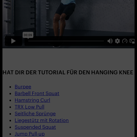
HAT DIR DER TUTORIAL FÜR DEN HANGING KNEE 
Burpee
Barbell Front Squat
Hamstring Curl
TRX Low Pull
Seitliche Sprünge
Liegestütz mit Rotation
Suspended Squat
Jump Pull-up