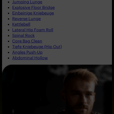
Jumping Lunge
Explosive Floor Bridge
Einbeinige Kniebeuge
Reverse Lunge
Kettlebell
Lateral Hip Foam Roll
Spinal Rock
Core Bag Clean
Tiefe Kniebeuge (Hip Out)
Angles Push-Up
Abdominal Hollow