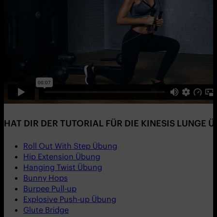
HAT DIR DER TUTORIAL FÜR DIE KINESIS LUNGE
Roll Out With Step Übung
Hip Extension Übung
Hanging Twist Übung
Bunny Hops
Burpee Pull-up
Explosive Push-up Übung
Glute Bridge