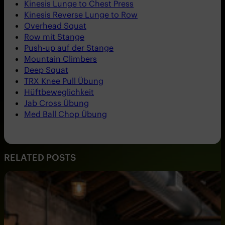
Kinesis Lunge to Chest Press
Kinesis Reverse Lunge to Row
Overhead Squat
Row mit Stange
Push-up auf der Stange
Mountain Climbers
Deep Squat
TRX Knee Pull Übung
Hüftbeweglichkeit
Jab Cross Übung
Med Ball Chop Übung
RELATED POSTS