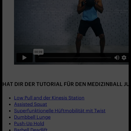
HAT DIR DER TUTORIAL FÜR DEN MEDIZINBALL J
Low Pull and der Kinesis Station
Assisted Squat
Superfunktionelle Hüftmobilität mit Twist
Dumbbell Lunge
Push-Up Hold
Barbell Deadlift