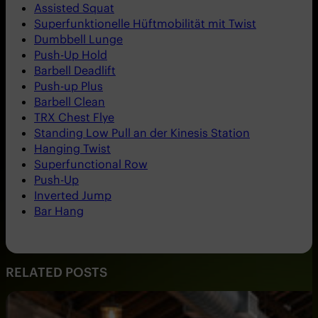
Assisted Squat
Superfunktionelle Hüftmobilität mit Twist
Dumbbell Lunge
Push-Up Hold
Barbell Deadlift
Push-up Plus
Barbell Clean
TRX Chest Flye
Standing Low Pull an der Kinesis Station
Hanging Twist
Superfunctional Row
Push-Up
Inverted Jump
Bar Hang
RELATED POSTS