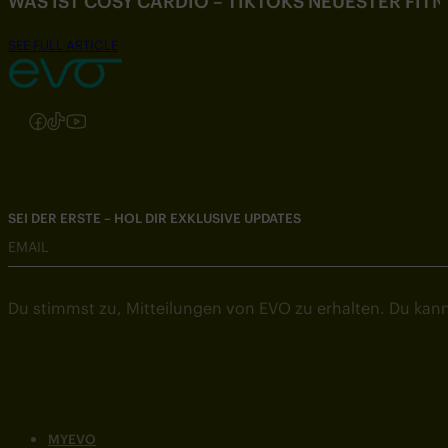
WAS IST COSY CARDIO – TIKTOKS NEUESTER FIT
SEE FULL ARTICLE
Folgen Sie uns auf Instagram
Folgen Sie uns auf Facebook
Folgen Sie uns auf TikTok
Folgen Sie uns auf YouTube
SEI DER ERSTE – HOL DIR EXKLUSIVE UPDATES
EMAIL
Du stimmst zu, Mitteilungen von EVO zu erhalten. Du kann
MYEVO