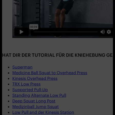
HAT DIR DER TUTORIAL FÜR DIE KNIEHEBUNG GE
Superman
Medicine Ball Squat to Overhead Press
Kinesis Overhead Press
TRX Low Press
Supported Pull-Up
Standing Alternate Low Pull
Deep Squat Long Post
Medizinball Jump Squat
Low Pull and der Kinesis Station