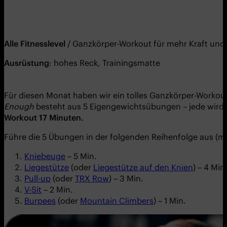
Alle Fitnesslevel
/ Ganzkörper-Workout für mehr Kraft und
Ausrüstung
: hohes Reck, Trainingsmatte
Für diesen Monat haben wir ein tolles Ganzkörper-Workout
Enough
besteht aus 5 Eigengewichtsübungen – jede wird 
Workout 17 Minuten.
Führe die 5 Übungen in der folgenden Reihenfolge aus (
Kniebeuge
– 5 Min.
Liegestütze
(oder
Liegestütze auf den Knien
) – 4 Min
Pull-up
(oder
TRX Row
) – 3 Min.
V-Sit
– 2 Min.
Burpees
(oder
Mountain Climbers
) – 1 Min.